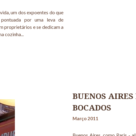
úvida, um dos expoentes do que
 pontuada por uma leva de
m proprietários e se dedicam a
a cozinha...
BUENOS AIRES
BOCADOS
Março 2011
Buenos Aires, como Paris - al