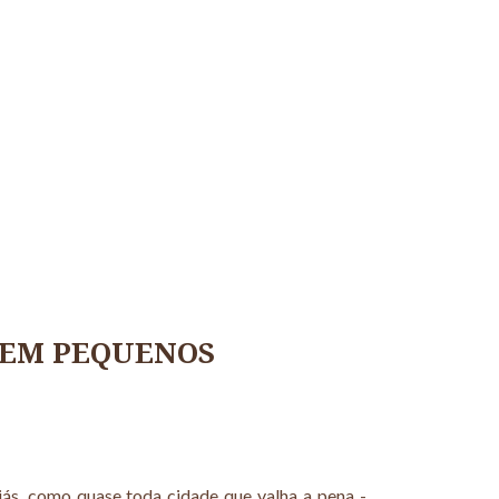
 EM PEQUENOS
iás, como quase toda cidade que valha a pena -,